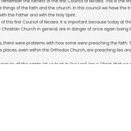
ember the fathers of the first Council of Nicaea. This is the first co
 things of the faith and the church. In this council we have the tr
th the Father and with the Holy Spirit.
 this first Council of Nicaea. It is important because today at th
Christian Church in general, are in danger of once again losing t
hers, there were problems with how some were preaching the faith
me places, even within the Orthodox Church, are preaching lies and
 pray to all the saints, let us trust in Our Lord Jesus Christ, that w
mple, as well as other Orthodox churches that are supporting it in 
churches that are preaching the theology of the prosperity gospel
the spirit of Our Lord, against the spirit of the gospel and against 
ion, if we reflect and pray, we will understand the true faith and re
ifty days past Pascha, the revelation of the Holy Trinity and also t
ber once again our relatives, loved ones friends who have rested in 
 places in the kingdom of heaven, close to Our Lord.
rd to welcoming Father Luka next week for the Pentecost holiday 