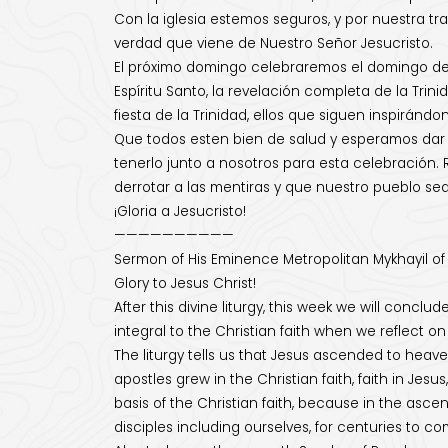
Con la iglesia estemos seguros, y por nuestra tra
verdad que viene de Nuestro Señor Jesucristo.
El próximo domingo celebraremos el domingo de 
Espíritu Santo, la revelación completa de la Tri
fiesta de la Trinidad, ellos que siguen inspiránd
Que todos esten bien de salud y esperamos dar l
tenerlo junto a nosotros para esta celebración.
derrotar a las mentiras y que nuestro pueblo sea
¡Gloria a Jesucristo!
——————————
Sermon of His Eminence Metropolitan Mykhayil of
Glory to Jesus Christ!
After this divine liturgy, this week we will conclu
integral to the Christian faith when we reflect 
The liturgy tells us that Jesus ascended to heave
apostles grew in the Christian faith, faith in Jesu
basis of the Christian faith, because in the asce
disciples including ourselves, for centuries to co