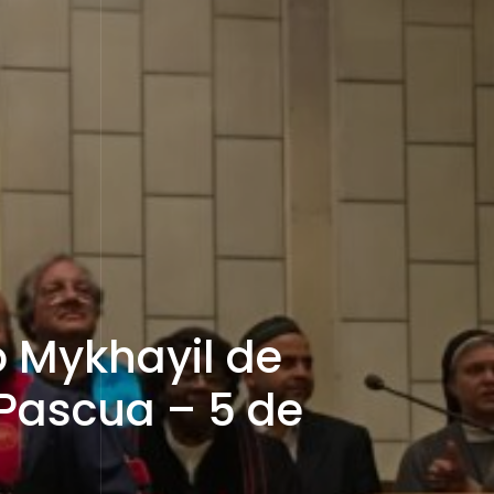
 Mykhayil de
Pascua – 5 de