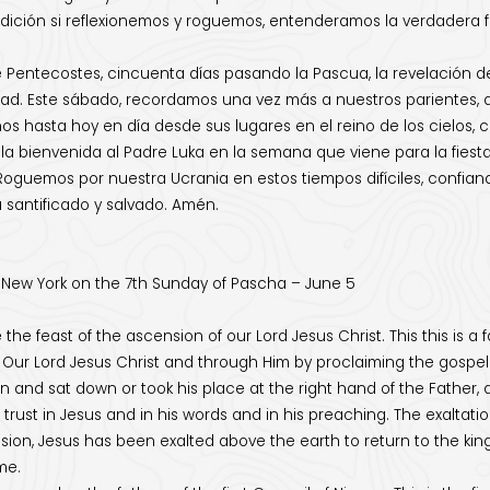
dición si reflexionemos y roguemos, entenderamos la verdadera fe y
Pentecostes, cincuenta días pasando la Pascua, la revelación de 
nidad. Este sábado, recordamos una vez más a nuestros parientes,
onos hasta hoy en día desde sus lugares en el reino de los cielos,
a bienvenida al Padre Luka en la semana que viene para la fiesta
 Roguemos por nuestra Ucrania en estos tiempos difíciles, confian
 santificado y salvado. Amén.
 New York on the 7th Sunday of Pascha – June 5
de the feast of the ascension of our Lord Jesus Christ. This this is 
on Our Lord Jesus Christ and through Him by proclaiming the gospe
n and sat down or took his place at the right hand of the Father, 
s, trust in Jesus and in his words and in his preaching. The exaltatio
nsion, Jesus has been exalted above the earth to return to the kin
me.