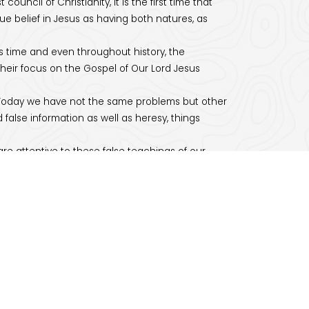
uncil of Christianity, it is the first time that
ue belief in Jesus as having both natures, as
is time and even throughout history, the
heir focus on the Gospel of Our Lord Jesus
. Today we have not the same problems but other
 false information as well as heresy, things
e are attentive to these false teachings of our
its slaughter against our Ukrainian people,
, which we have previously mentioned. They are
the spirit of the Christian faith.
ceive the Heavenly Spirit, the spirit of truth that
he descent of the Holy Spirit, the complete
the Lord, before the feast of the Trinity, they
of the Most Holy Trinity and to have him with us