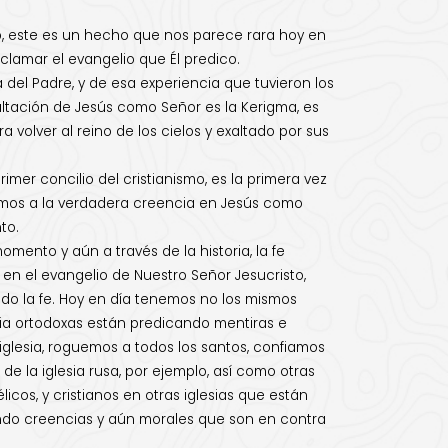
sto, este es un hecho que nos parece rara hoy en
clamar el evangelio que Él predico.
a del Padre, y de esa experiencia que tuvieron los
exaltación de Jesús como Señor es la Kerigma, es
 volver al reino de los cielos y exaltado por sus
mer concilio del cristianismo, es la primera vez
tenemos a la verdadera creencia en Jesús como
to.
mento y aún a través de la historia, la fe
e en el evangelio de Nuestro Señor Jesucristo,
do la fe. Hoy en día tenemos no los mismos
esia ortodoxas están predicando mentiras e
 iglesia, roguemos a todos los santos, confiamos
e la iglesia rusa, por ejemplo, así como otras
cos, y cristianos en otras iglesias que están
ando creencias y aún morales que son en contra