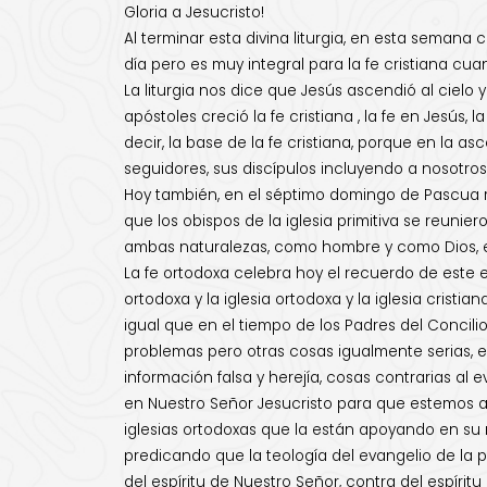
Gloria a Jesucristo!
Al terminar esta divina liturgia, en esta semana
día pero es muy integral para la fe cristiana cu
La liturgia nos dice que Jesús ascendió al cielo 
apóstoles creció la fe cristiana , la fe en Jesús
decir, la base de la fe cristiana, porque en la a
seguidores, sus discípulos incluyendo a nosotros
Hoy también, en el séptimo domingo de Pascua rec
que los obispos de la iglesia primitiva se reunie
ambas naturalezas, como hombre y como Dios, el 
La fe ortodoxa celebra hoy el recuerdo de este e
ortodoxa y la iglesia ortodoxa y la iglesia crist
igual que en el tiempo de los Padres del Conci
problemas pero otras cosas igualmente serias, en
información falsa y herejía, cosas contrarias al
en Nuestro Señor Jesucristo para que estemos ate
iglesias ortodoxas que la están apoyando en su m
predicando que la teología del evangelio de la
del espíritu de Nuestro Señor, contra del espíritu 