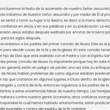
 concluiremos la fiesta de la ascensión de nuestro Señor Jesucri
ando tratamos de Nuestro Señor Jesucristo y por medio de Él al pro
y se sentó o tomó su lugar a la diestra, es decir a la mano derech
, la confianza en Jesús, y en sus palabras y en su predicación. La 
scensión Jesús estaba después exaltada por encima de la tierra para
 para los siglos después.
ordamos a los padres del primer concilio de Nicea. Este es el pri
ron para decidir cosas de la fe y de la iglesia. En este concilio 
hijo de Dios que está exaltado con el Padre y con el Espíritu San
ste primer concilio de Nicea. Es importante porque hoy en este mo
iana en general, están en peligro de perder una vez más, su enfoqu
lio de Nicea, habían problemas de como algunos estaban predican
 las que cristianos en algunos lugares, incluso dentro de la igl
 evangelio y contra de la fe; entonces roguemos a los padres de la
ntos a estas enseñanzas falsas de nuestro tiempo. Las herejías d
atanza contra nuestra gente Ucraniana, otros cristianos evangéli
 prosperidad la cual hemos hablado anteriormente, están predic
del evangelio y contra del espíritu de la fe cristiana.