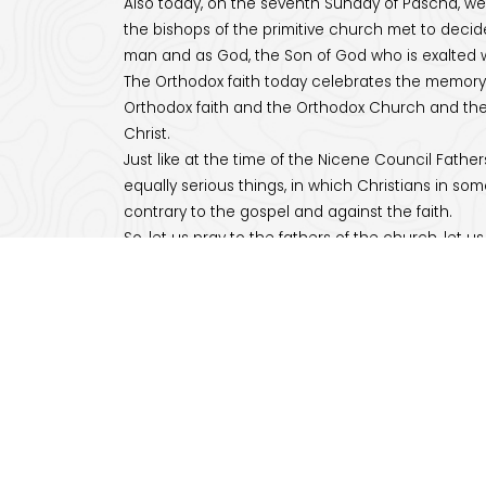
Also today, on the seventh Sunday of Pascha, we rem
the bishops of the primitive church met to decide
man and as God, the Son of God who is exalted wi
The Orthodox faith today celebrates the memory of
Orthodox faith and the Orthodox Church and the 
Christ.
Just like at the time of the Nicene Council Fat
equally serious things, in which Christians in so
contrary to the gospel and against the faith.
So, let us pray to the fathers of the church, let us
time. The heresies of the Russian church, for exa
evangelical Christians, and Christians in other 
preaching beliefs and even morals that are against 
With the church let us be secure, and by our tradit
comes from Our Lord Jesus Christ.
Next Sunday we will celebrate Pentecost Sunday, f
revelation of the Trinity. This Saturday, we remem
who continue to inspire us to this day from their
May everyone be in good health and we look forwa