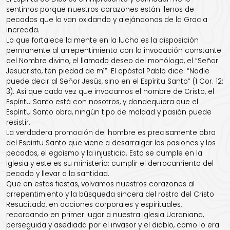
sentimos porque nuestros corazones están llenos de
pecados que lo van oxidando y alejándonos de la Gracia
increada.
Lo que fortalece la mente en la lucha es la disposición
permanente al arrepentimiento con la invocación constante
del Nombre divino, el llamado deseo del monólogo, el “Señor
Jesucristo, ten piedad de mí”. El apóstol Pablo dice: “Nadie
puede decir al Señor Jesús, sino en el Espíritu Santo” (1 Cor. 12:
3). Así que cada vez que invocamos el nombre de Cristo, el
Espíritu Santo está con nosotros, y dondequiera que el
Espíritu Santo obra, ningún tipo de maldad y pasión puede
resistir.
La verdadera promoción del hombre es precisamente obra
del Espíritu Santo que viene a desarraigar las pasiones y los
pecados, el egoísmo y la injusticia. Esto se cumple en la
Iglesia y este es su ministerio: cumplir el derrocamiento del
pecado y llevar a la santidad.
Que en estas fiestas, volvamos nuestros corazones al
arrepentimiento y la búsqueda sincera del rostro del Cristo
Resucitado, en acciones corporales y espirituales,
recordando en primer lugar a nuestra Iglesia Ucraniana,
perseguida y asediada por el invasor y el diablo, como lo era