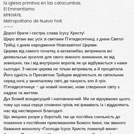
la iglesia primitiva en las catacumbas.
El Eminentísimo
MYKHAYIL
Metropolitano de Nueva York
——–
Дорогі брати і сестри, слава Ісусу Христу!
Щиро вітаю вас усіх зі святами П’ятидесятниці, з днем ​​Святої
Трійці, з днем ​​народження Новозавітної Церкви.
Церква від самого початку, в катакомбах, витримала всі
диявольські зусилля для свого земного зникнення, як від
зовнішніх, так і від внутрішніх ворогів, як це відбувається з нами
сьогодні. З часом церква не тільки витривала, а й процвітала.
Його єдність із Пресвятою Трійцем виділяється, як світильник
серед ночі, у занепалому світі, де панують зло й гріх.
П’ятидесятниця – це новий генезис, нове створення світу з
надією та життям.
Дух Божий всюдисущий і наповнюючий. Ми не відчуваємо цього,
тому що наші серця сповнені гріхів, які іржавіють їх і віддаляють
нас від нествореної Благодаті.
Що зміцнює розум у боротьбі, так це постійна схильність до
покаяння з постійним прикликанням Божого Імені, так званого
бажання монологу «Господи Ісусе Христе, помилуй мене».