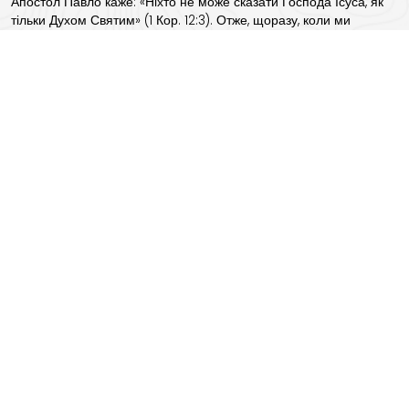
Апостол Павло каже: «Ніхто не може сказати Господа Ісуса, як
тільки Духом Святим» (1 Кор. 12:3). Отже, щоразу, коли ми
кличемо ім’я Христа, Святий Дух з нами, і скрізь, де Святий Дух
діє, жодне зло і пристрасть не можуть протистояти.
Справжнє сприяння людині – це саме справа Святого Духа,
який приходить викорінювати пристрасті і гріхи, егоїзм і
несправедливість. Це здійснюється в Церкві, і це її служіння:
здійснити повалення гріха і привести до святості.
Щоб у ці свята ми звернули свої серця до покаяння та щирого
пошуку обличчя Воскреслого Христа, у тілесних і духовних діях,
пам’ятаючи насамперед нашу Українську Церкву, переслідувану
та обложену загарбником і дияволом, як примітив церкви в
катакомбах.
Високопреосвященніший
МИХАЇЛ
Митрополит Нью-Йоркський
————
Dear brothers and sisters Glory to Jesus Christ!
I cordially congratulate you all on the feasts of Pentecost, on
the day of the Holy Trinity, on the birthday of the New
Testament Church.
The Church, from its beginnings, in the catacombs, withstood
all the diabolical efforts for its earthly disappearance, both