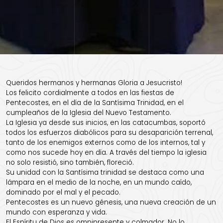
Queridos hermanos y hermanas Gloria a Jesucristo!
Los felicito cordialmente a todos en las fiestas de
Pentecostes, en el día de la Santísima Trinidad, en el
cumpleaños de la Iglesia del Nuevo Testamento.
La Iglesia ya desde sus inicios, en las catacumbas, soportó
todos los esfuerzos diabólicos para su desaparición terrenal,
tanto de los enemigos externos como de los internos, tal y
como nos sucede hoy en día. A través del tiempo la iglesia
no solo resistió, sino también, floreció.
Su unidad con la Santísima trinidad se destaca como una
lámpara en el medio de la noche, en un mundo caído,
dominado por el mal y el pecado.
Pentecostes es un nuevo génesis, una nueva creación de un
mundo con esperanza y vida.
El Espíritu de Dios es omnipresente y colmador. No lo